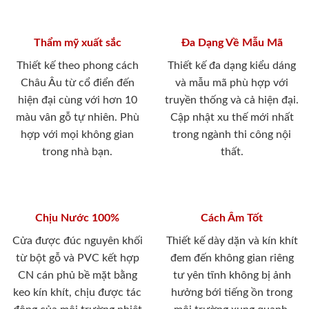
Thẩm mỹ xuất sắc
Đa Dạng Về Mẫu Mã
Thiết kế theo phong cách
Thiết kế đa dạng kiểu dáng
Châu Âu từ cổ điển đến
và mẫu mã phù hợp với
hiện đại cùng với hơn 10
truyền thống và cả hiện đại.
màu vân gỗ tự nhiên. Phù
Cập nhật xu thế mới nhất
hợp với mọi không gian
trong ngành thi công nội
trong nhà bạn.
thất.
Chịu Nước 100%
Cách Âm Tốt
Cửa được đúc nguyên khối
Thiết kế dày dặn và kín khít
từ bột gỗ và PVC kết hợp
đem đến không gian riêng
CN cán phủ bề mặt bằng
tư yên tĩnh không bị ảnh
keo kín khít, chịu được tác
hưởng bới tiếng ồn trong