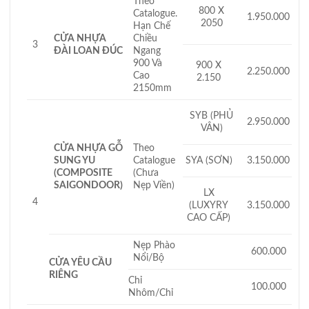
Theo
800 X
Catalogue.
1.950.000
2050
Hạn Chế
CỬA NHỰA
Chiều
3
ĐÀI LOAN ĐÚC
Ngang
900 Và
900 X
2.250.000
Cao
2.150
2150mm
SYB (PHỦ
2.950.000
VÂN)
CỬA NHỰA GỖ
Theo
SUNG YU
Catalogue
SYA (SƠN)
3.150.000
(COMPOSITE
(Chưa
SAIGONDOOR)
Nẹp Viền)
LX
4
(LUXYRY
3.150.000
CAO CẤP)
Nẹp Phào
600.000
Nổi/Bộ
CỬA YÊU CẦU
RIÊNG
Chỉ
100.000
Nhôm/Chỉ