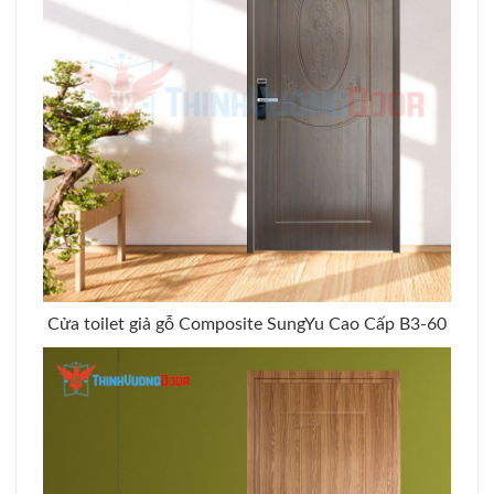
Cửa toilet giả gỗ Composite SungYu Cao Cấp B3-60