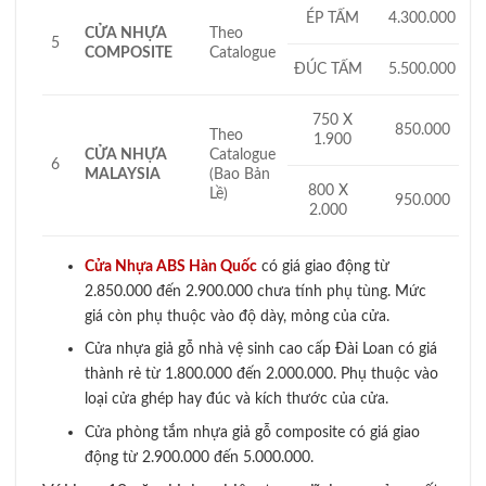
ÉP TẤM
4.300.000
CỬA NHỰA
Theo
5
COMPOSITE
Catalogue
ĐÚC TẤM
5.500.000
750 X
850.000
Theo
1.900
CỬA NHỰA
Catalogue
6
MALAYSIA
(Bao Bản
800 X
Lề)
950.000
2.000
Cửa Nhựa ABS Hàn Quốc
có giá giao động từ
2.850.000 đến 2.900.000 chưa tính phụ tùng. Mức
giá còn phụ thuộc vào độ dày, mỏng của cửa.
Cửa nhựa giả gỗ nhà vệ sinh cao cấp Đài Loan có giá
thành rẻ từ 1.800.000 đến 2.000.000. Phụ thuộc vào
loại cửa ghép hay đúc và kích thước của cửa.
Cửa phòng tắm nhựa giả gỗ composite có giá giao
động từ 2.900.000 đến 5.000.000.