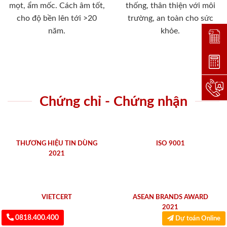
mọt, ẩm mốc. Cách âm tốt,
thống, thân thiện với môi
cho độ bền lên tới >20
trường, an toàn cho sức
năm.
khỏe.
Đặt lị
Dự toá
Hotlin
Chứng chỉ - Chứng nhận
THƯƠNG HIỆU TIN DÙNG
ISO 9001
2021
VIETCERT
ASEAN BRANDS AWARD
2021
0818.400.400
Dự toán Online