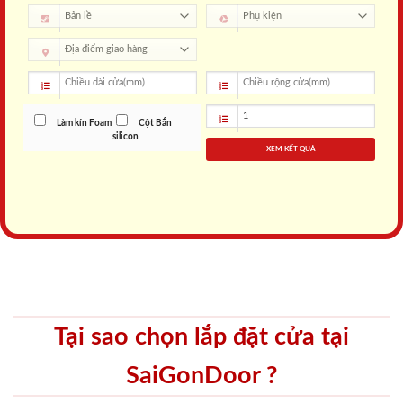
Làm kín Foam
Cột Bắn
silicon
XEM KẾT QUẢ
Tại sao chọn lắp đặt cửa tại
SaiGonDoor ?