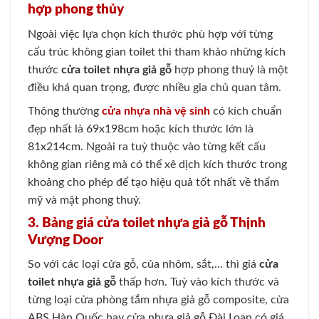
hợp phong thủy
Ngoài việc lựa chọn kích thước phù hợp với từng
cấu trúc không gian toilet thì tham khảo những kích
thước
cửa toilet nhựa giả gỗ
hợp phong thuỷ là một
điều khá quan trọng, được nhiều gia chủ quan tâm.
Thông thường
cửa nhựa nhà vệ sinh
có kích chuẩn
đẹp nhất là 69x198cm hoặc kích thước lớn là
81x214cm. Ngoài ra tuỳ thuộc vào từng kết cấu
không gian riêng mà có thể xê dịch kích thước trong
khoảng cho phép để tạo hiệu quả tốt nhất về thẩm
mỹ và mặt phong thuỷ.
3. Bảng giá cửa toilet nhựa giả gỗ Thịnh
Vượng Door
So với các loại cửa gỗ, của nhôm, sắt,… thì giá
cửa
toilet nhựa giả gỗ
thấp hơn. Tuỳ vào kích thước và
từng loại cửa phòng tắm nhựa giả gỗ composite, cửa
ABS Hàn Quốc hay cửa nhựa giả gỗ Đài Loan có giá