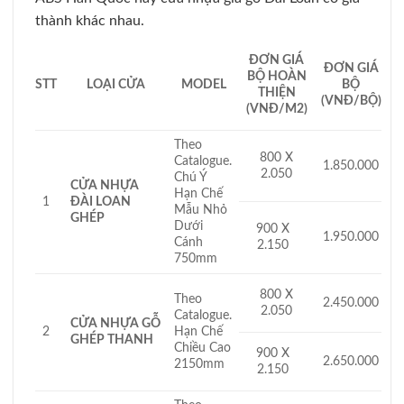
thành khác nhau.
ĐƠN GIÁ
ĐƠN GIÁ
BỘ HOÀN
STT
LOẠI CỬA
MODEL
BỘ
THIỆN
(VNĐ/BỘ)
(VNĐ/M2)
Theo
800 X
Catalogue.
1.850.000
2.050
Chú Ý
CỬA NHỰA
Hạn Chế
ĐÀI LOAN
1
Mẫu Nhỏ
GHÉP
Dưới
900 X
1.950.000
Cánh
2.150
750mm
800 X
Theo
2.450.000
2.050
Catalogue.
CỬA NHỰA GỖ
Hạn Chế
2
GHÉP THANH
Chiều Cao
900 X
2.650.000
2150mm
2.150