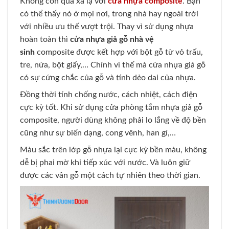
Không còn quá xa lạ với
cửa nhựa composite
. Bạn
có thể thấy nó ở mọi nơi, trong nhà hay ngoài trời
với nhiều ưu thế vượt trội. Thay vì sử dụng nhựa
hoàn toàn thì
cửa nhựa giả gỗ nhà vệ
sinh
composite được kết hợp với bột gỗ từ vỏ trấu,
tre, nứa, bột giấy,… Chính vì thế mà cửa nhựa giả gỗ
có sự cứng chắc của gỗ và tính dẻo dai của nhựa.
Đồng thời tính chống nước, cách nhiệt, cách điện
cực kỳ tốt. Khi sử dụng cửa phòng tắm nhựa giả gỗ
composite, người dùng không phải lo lắng về độ bền
cũng như sự biến dạng, cong vênh, han gỉ,…
Màu sắc trên lớp gỗ nhựa lại cực kỳ bền màu, không
dễ bị phai mờ khi tiếp xúc với nước. Và luôn giữ
được các vân gỗ một cách tự nhiên theo thời gian.