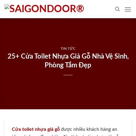
Skip
to
content
TIN TỨC
25+ Cửa Toilet Nhựa Giả Gỗ Nhà Vệ Sinh,
Phòng Tắm Đẹp
Cửa toilet nhựa giả gỗ
được nhiều khách hàng an