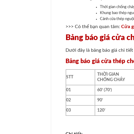
Thời gian chống cháy
Khung bao thép ngu
Cánh cửa thép nguộ
>>> Có thể bạn quan tâm:
Cửa g
Bảng báo giá cửa c
Dưới đây là bảng báo giá chi tiế
Bảng báo giá cửa thép c
THỜI GIAN
STT
CHỐNG CHÁY
01
60’ (70’)
02
90’
03
120’