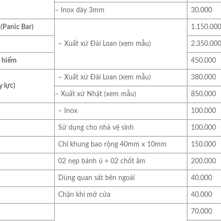
– Inox dày 3mm
30.000
(Panic Bar)
1.150.00
– Xuất xứ Đài Loan (xem mẫu)
2.350.00
t hiểm
450.000
– Xuất xứ Đài Loan (xem mẫu)
380.000
y lực)
– Xuất xứ Nhật (xem mẫu)
850.000
– Inox
100.000
Sử dụng cho nhà vệ sinh
100.000
Chỉ khung bao rộng 40mm x 10mm
150.000
02 nẹp bánh ú + 02 chốt âm
200.000
Dùng quan sát bên ngoài
40.000
Chặn khi mở cửa
40.000
70.000