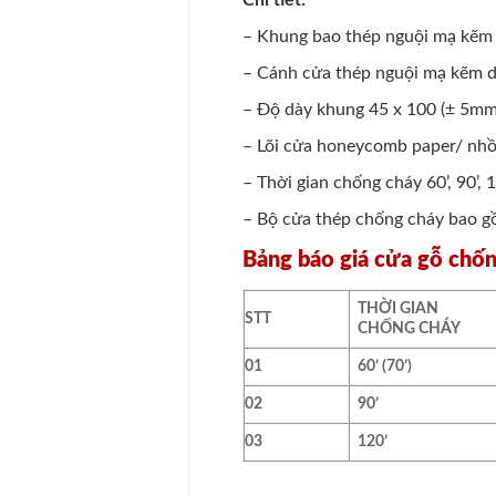
Chi tiết:
– Khung bao thép nguội mạ kẽm d
– Cánh cửa thép nguội mạ kẽm dà
– Độ dày khung 45 x 100 (± 5mm
– Lõi cửa honeycomb paper/ nhồi
– Thời gian chống cháy 60’, 90’,
– Bộ cửa thép chống cháy bao gồ
Bảng báo giá cửa gỗ chố
THỜI GIAN
STT
CHỐNG CHÁY
01
60’ (70’)
02
90’
03
120’