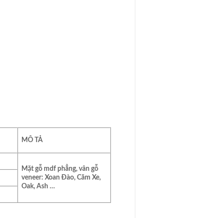
MÔ TẢ
Mặt gỗ mdf phẳng, vân gỗ
veneer: Xoan Đào, Căm Xe,
Oak, Ash …