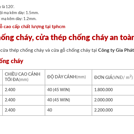
 là 120’.
ội mạ kẽm dày: 1.5mm.
i mạ kẽm dày: 1.2mm.
ỗ cao cấp chất lượng tại tphcm
hống cháy, cửa thép chống cháy an toà
t cửa thép chống cháy và cửa gỗ chống cháy tại
Công ty Gia Phát
hống cháy
CHIỀU CAO CÁNH
2
ĐỘ DÀY CÁNH
(mm)
ĐƠN GIÁ
(VNĐ/ m
)
TỐI ĐA
(mm)
2.400
40 (45 WIN)
1.800.000
2.400
40 (45 WIN)
2.000.000
2.400
40
2.200.000