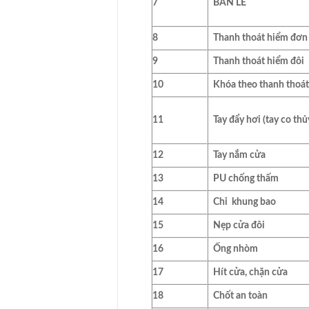
7
BẢN LỀ
8
Thanh thoát hiểm đơn 
9
Thanh thoát hiểm đôi
10
Khóa theo thanh thoá
11
Tay đẩy hơi (tay co thủ
12
Tay nắm cửa
13
PU chống thấm
14
Chỉ khung bao
15
Nẹp cửa đôi
16
Ống nhòm
17
Hít cửa, chặn cửa
18
Chốt an toàn