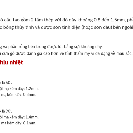
ó cấu tạo gồm 2 tấm thép với độ dày khoảng 0.8 đến 1.5mm, phầ
c bông thủy tinh và được sơn tĩnh điện (hoặc sơn dầu) bên ngoài
và phần rỗng bên trong được lót bằng sợi khoáng dày.
ì cửa gỗ được đánh giá cao hơn về tính thẩm mỹ vì đa dạng về màu sắc, 
hịu nhiệt
 là 60’.
ội mạ kẽm dày: 1.2mm.
i mạ kẽm dày: 0.8mm.
 là 90’.
ội mạ kẽm dày: 1.4mm.
i mạ kẽm dày: 0.1mm.