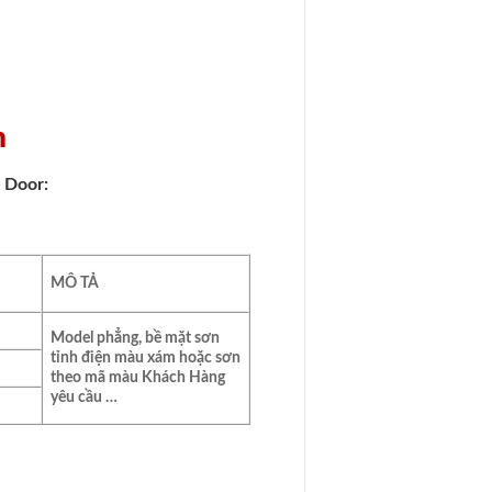
n
 Door:
MÔ TẢ
Model phẳng, bề mặt sơn
tỉnh điện màu xám hoặc sơn
theo mã màu Khách Hàng
yêu cầu …