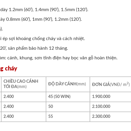
ày 1.2mm (60’), 1.4mm (90’), 1.5mm (120’).
y 0.8mm (60’), 1mm (90’), 1.2mm (120’).
).
 ép sợi khoáng chống cháy và cách nhiệt.
 120’, sản phẩm bảo hành 12 tháng.
m: cánh, khung, sơn tĩnh điện hay bọc vân gỗ hoàn thiện.
ng cháy
CHIỀU CAO CÁNH
2
ĐỘ DÀY CÁNH
(mm)
ĐƠN GIÁ
(VNĐ/ m
)
TỐI ĐA
(mm)
2.400
45 (50 WIN)
1.900.000
2.400
50
2.100.000
2.400
55
2.300.000