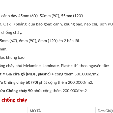
cánh dày 45mm (60’), 50mm (90’), 55mm (120’).
h, Oak…) phẳng, cửa bao gồm: cánh, khung bao, nẹp chỉ, sơn PU
h chống cháy.
mm (60’), 6mm (90’), 8mm (120’) ép 2 bên lõi.
3mm.
 dọc khung bao.
ng cháy phủ Melamine, Laminate, Plastic thì theo nguyên tắc:
t = Giá
cửa gỗ (MDF, plastic)
+ cộng thêm 500.000đ/m2.
a Chống cháy 60 (70)
phút cộng thêm 200.000đ/m2,
cửa Chống cháy 90
phút cộng thêm 200.000đ/m2
n chống cháy
MÔ TẢ
Đơn Giá
(