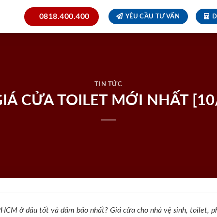
0818.400.400
YÊU CẦU TƯ VẤN
D
TIN TỨC
IÁ CỬA TOILET MỚI NHẤT [10
PHCM ở đâu tốt và đảm bảo nhất? Giá cửa cho nhà vệ sinh, toilet, p