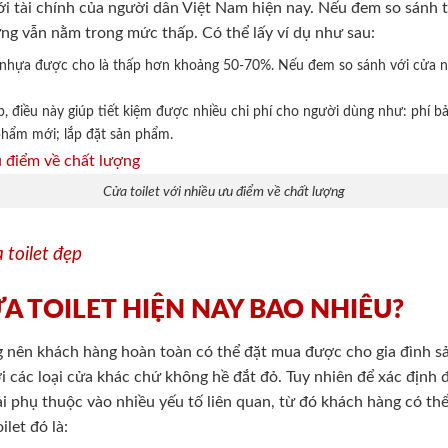
ới tài chính của người dân Việt Nam hiện nay. Nếu đem so sánh 
ng vẫn nằm trong mức thấp. Có thể lấy ví dụ như sau:
ửa nhựa được cho là thấp hơn khoảng 50-70%. Nếu đem so sánh với cửa 
ấp, điều này giúp tiết kiệm được nhiều chi phí cho người dùng như: phí bả
phẩm mới; lắp đặt sản phẩm.
Cửa toilet với nhiều ưu điểm về chất lượng
 toilet đẹp
ỬA TOILET HIỆN NAY BAO NHIÊU?
ng nên khách hàng hoàn toàn có thể đặt mua được cho gia đình s
i các loại cửa khác chứ không hề đắt đỏ. Tuy nhiên để xác định đ
i phụ thuộc vào nhiều yếu tố liên quan, từ đó khách hàng có th
let đó là: