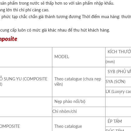
 sản phẩm trong nước sẽ thấp hơn so với sản phẩm nhập khẩu.
g lớn thì chi phí càng cao.
nh phức tạp chắc chắn giá thành tương đương Thời điểm mua hàng: thường
hỉ cung cấp luôn có mức giá khác nhau để thu hút khách hàng.
mposite
KÍCH THƯƠ
MODEL
(mm)
SYB (PHỦ V
Ỗ SUNG YU (COMPOSITE
Theo catalogue (chưa nẹp
SYA (SƠN)
)
viền)
LX (Luxyry ca
Nẹp phào nổi/bộ
Chỉ nhôm/chỉ
ÉP TẤM
OMPOSITE
Theo catalogue