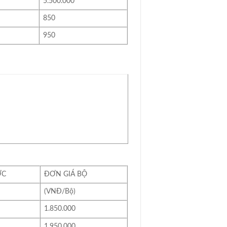
5.500.000
850
950
́C
ĐƠN GIÁ BỘ
(VNĐ/Bộ)
1.850.000
1.950.000