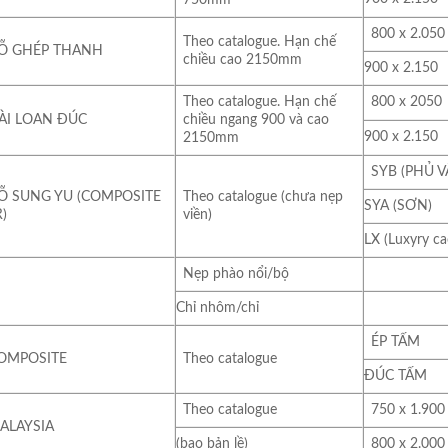
800 x 2.050
Theo catalogue. Hạn chế
Ỗ GHÉP THANH
chiều cao 2150mm
900 x 2.150
Theo catalogue. Hạn chế
800 x 2050
ÀI LOAN ĐÚC
chiều ngang 900 và cao
900 x 2.150
2150mm
SYB (PHỦ V
Ỗ SUNG YU (COMPOSITE
Theo catalogue (chưa nẹp
SYA (SƠN)
)
viền)
LX (Luxyry ca
Nẹp phào nổi/bộ
Chỉ nhôm/chỉ
ÉP TẤM
OMPOSITE
Theo catalogue
ĐÚC TẤM
Theo catalogue
750 x 1.900
MALAYSIA
(bao bản lề)
800 x 2.000