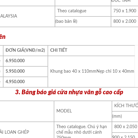
ĐÚC TẤM
Theo catalogue
750 x 1.900
MALAYSIA
(bao bản lề)
800 x 2.000
iên
ĐƠN GIÁ
(VNĐ/m
2
)
CHI TIẾT
e
6.950.000
e
5.950.000
Khung bao 40 x 110mmNẹp chỉ 10 x 40mm
e
4.950.000
3. Bảng báo giá cửa nhựa vân gỗ cao cấp
KÍCH THƯƠ
MODEL
(mm)
Theo catalogue. Chú ý hạn
800 x 2.050
ÀI LOAN GHÉP
chế mẫu nhỏ dưới cánh
900 x 2.150
750mm