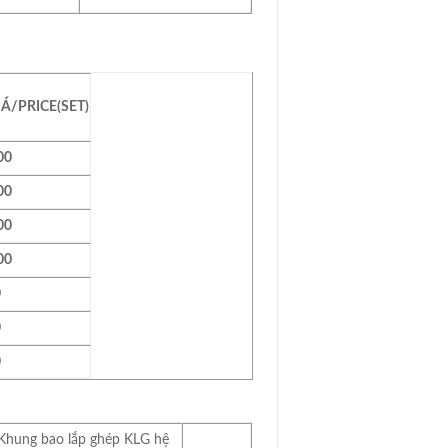
Á/PRICE
(SET)
00
00
00
00
0
0
0
Khung bao lắp ghép KLG hệ