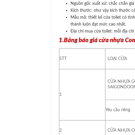
Nguồn gốc xuất xứ: chắc chắn giá
Kích thước: như vậy kích thước càn
Mẫu mã: thiết kế cửa toilet có tí
thành luôn đạt mức cao nhất.
Địa chỉ mua cửa toilet: mỗi địa c
1.Bảng báo giá cửa nhựa Co
STT
LOẠI CỬA
CỬA NHỰA G
SAIGONDOOR
1
Yêu cầu riêng
2
CỬA NHỰA C