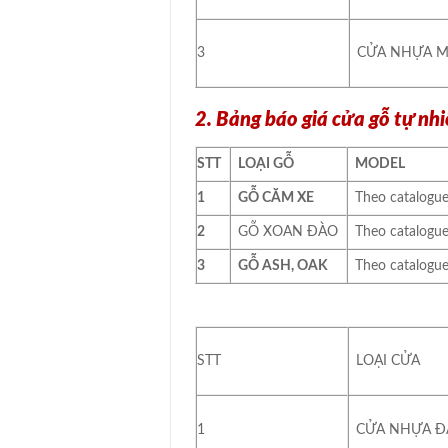
3
CỬA NHỰA 
2. Bảng báo giá cửa gỗ tự nh
STT
LOẠI GỖ
MODEL
1
GỖ CĂM XE
Theo catalogu
2
GỖ XOAN ĐÀO
Theo catalogu
3
GỖ ASH, OAK
Theo catalogu
STT
LOẠI CỬA
1
CỬA NHỰA Đ