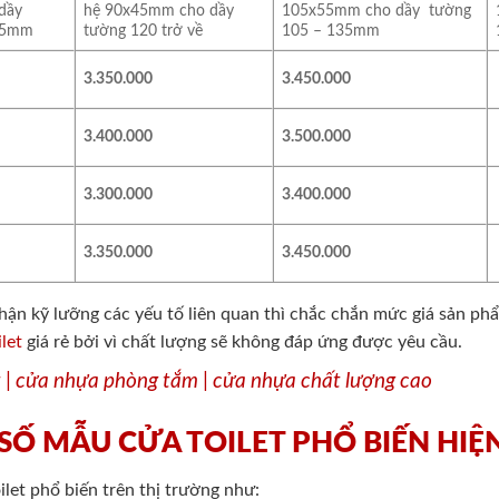
 dầy
hệ 90x45mm cho dầy
105x55mm cho dầy tường
35mm
tường 120 trở về
105 – 135mm
3.350.000
3.450.000
3.400.000
3.500.000
3.300.000
3.400.000
3.350.000
3.450.000
hận kỹ lưỡng các yếu tố liên quan thì chắc chắn mức giá sản ph
ilet
giá rẻ bởi vì chất lượng sẽ không đáp ứng được yêu cầu.
t | cửa nhựa phòng tắm | cửa nhựa chất lượng cao
T SỐ MẪU CỬA TOILET PHỔ BIẾN HI
ilet phổ biến trên thị trường như: