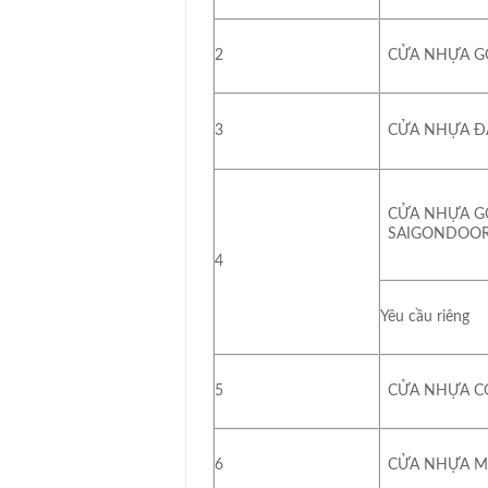
2
CỬA NHỰA G
3
CỬA NHỰA Đ
CỬA NHỰA G
SAIGONDOOR
4
Yêu cầu riêng
5
CỬA NHỰA C
6
CỬA NHỰA 