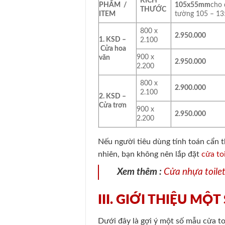
KÍCH
PHẨM /
105x55mm
cho
THƯỚC
ITEM
tường 105 – 1
800 x
2.950.000
1. KSD –
2.100
Cửa hoa
900 x
văn
2.950.000
2.200
800 x
2.900.000
2.100
2. KSD –
Cửa trơn
900 x
2.950.000
2.200
Nếu người tiêu dùng tính toán cẩn t
nhiên, bạn không nên lắp đặt
cửa to
Xem thêm :
Cửa nhựa toile
III. GIỚI THIỆU MỘ
Dưới đây là gợi ý một số mẫu cửa to