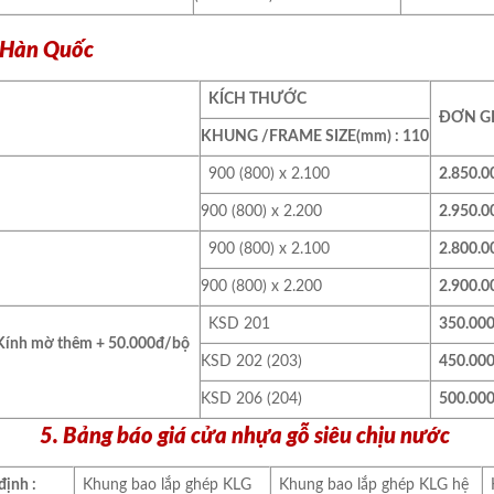
S Hàn Quốc
KÍCH THƯỚC
ĐƠN GI
KHUNG /FRAME SIZE(mm)
: 110
900 (800) x 2.100
2.850.0
900 (800) x 2.200
2.950.0
900 (800) x 2.100
2.800.0
900 (800) x 2.200
2.900.0
KSD 201
350.00
Kính mờ thêm + 50.000đ/bộ
KSD 202 (203)
450.00
KSD 206 (204)
500.00
5. Bảng báo giá cửa nhựa gỗ siêu chịu nước
định :
Khung bao lắp ghép KLG
Khung bao lắp ghép KLG hệ