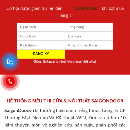
Cơ hội được giảm trừ lên đến
1.000.000đ
khi đặt mua
hàng !
Chúng tôi sẽ gọi lại tư vấn & hỗ trợ nhanh nhất có thể
HỆ THỐNG SIÊU THỊ CỬA & NỘI THẤT SAIGONDOOR
SaigonDoor.vn
là thương hiệu danh tiếng thuộc Công Ty CP
Thương Mại Dịch Vụ Và Kỹ Thuật WIN, Đơn vị có hơn 10
năm chuyên môn về nghiên cứu, sản xuất, phân phối các