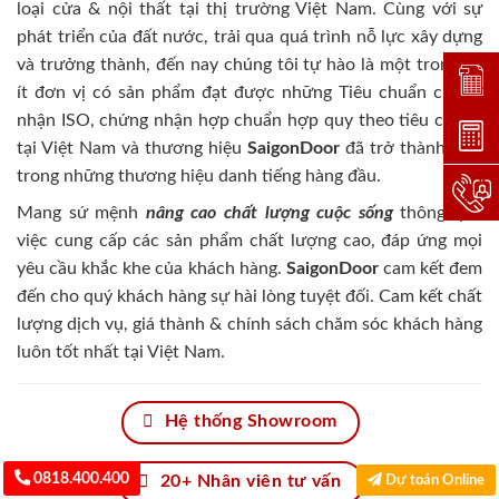
loại cửa & nội thất tại thị trường Việt Nam. Cùng với sự
phát triển của đất nước, trải qua quá trình nỗ lực xây dựng
và trưởng thành, đến nay chúng tôi tự hào là một trong số
Đặt lị
ít đơn vị có sản phẩm đạt được những Tiêu chuẩn chứng
nhận ISO, chứng nhận hợp chuẩn hợp quy theo tiêu chuẩn
Dự toá
tại Việt Nam và thương hiệu
SaigonDoor
đã trở thành một
trong những thương hiệu danh tiếng hàng đầu.
Hotlin
Mang sứ mệnh
nâng cao chất lượng cuộc sống
thông qua
việc cung cấp các sản phẩm chất lượng cao, đáp ứng mọi
yêu cầu khắc khe của khách hàng.
SaigonDoor
cam kết đem
đến cho quý khách hàng sự hài lòng tuyệt đối. Cam kết chất
lượng dịch vụ, giá thành & chính sách chăm sóc khách hàng
luôn tốt nhất tại Việt Nam.
Hệ thống Showroom
0818.400.400
Dự toán Online
20+ Nhân viên tư vấn