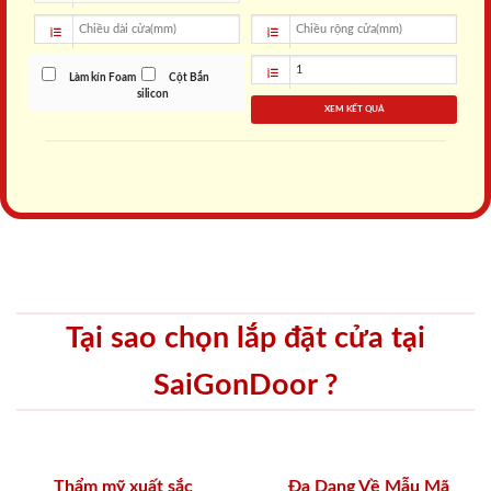
Làm kín Foam
Cột Bắn
silicon
XEM KẾT QUẢ
Tại sao chọn lắp đặt cửa tại
SaiGonDoor ?
Thẩm mỹ xuất sắc
Đa Dạng Về Mẫu Mã