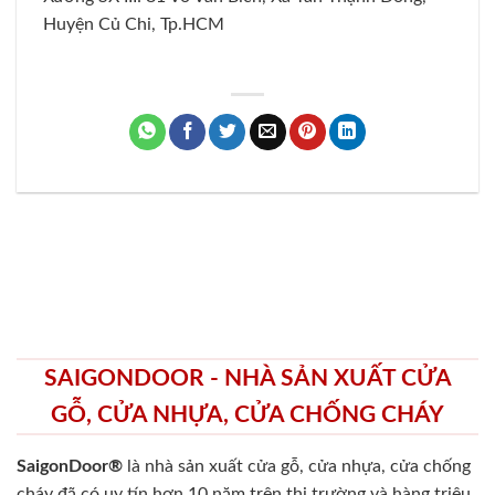
Huyện Củ Chi, Tp.HCM
SAIGONDOOR - NHÀ SẢN XUẤT CỬA
GỖ, CỬA NHỰA, CỬA CHỐNG CHÁY
SaigonDoor®
là nhà sản xuất cửa gỗ, cửa nhựa, cửa chống
cháy
đã có uy tín hơn 10 năm trên thị trường và hàng triệu