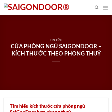
Skip
to
content
TIN TỨC
CỬA PHÒNG NGỦ SAIGONDOOR –
KÍCH THƯỚC THEO PHONG THUỶ
Tìm hiểu kích thước cửa phòng ngủ