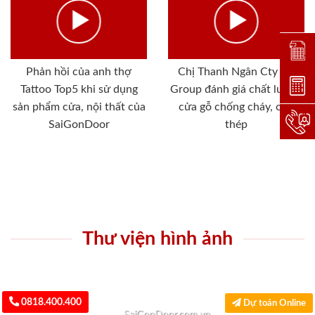
Đặt lị
Phản hồi của anh thợ
Chị Thanh Ngân Cty SG
Dự toá
Tattoo Top5 khi sử dụng
Group đánh giá chất lượng
sản phẩm cửa, nội thất của
cửa gỗ chống cháy, cửa
Hotlin
SaiGonDoor
thép
Thư viện hình ảnh
0818.400.400
Dự toán Online