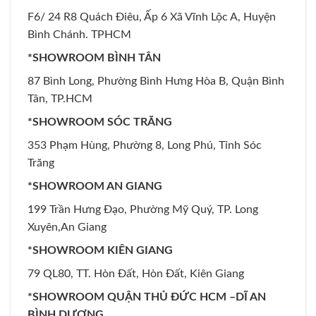
F6/ 24 R8 Quách Điêu, Ấp 6 Xã Vĩnh Lộc A, Huyện
Bình Chánh. TPHCM
*SHOWROOM BÌNH TÂN
87 Bình Long, Phường Bình Hưng Hòa B, Quận Bình
Tân, TP.HCM
*SHOWROOM SÓC TRĂNG
353 Phạm Hùng, Phường 8, Long Phú, Tỉnh Sóc
Trăng
*SHOWROOM AN GIANG
199 Trần Hưng Đạo, Phường Mỹ Quý, TP. Long
Xuyên,An Giang
*SHOWROOM KIÊN GIANG
79 QL80, TT. Hòn Đất, Hòn Đất, Kiên Giang
*SHOWROOM QUẬN THỦ ĐỨC HCM –DĨ AN
BÌNH DƯƠNG