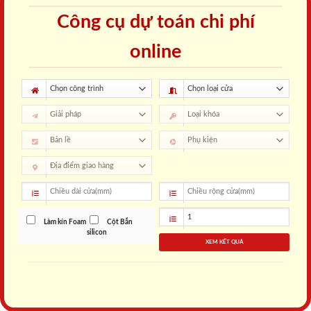
Công cụ dự toán chi phí
online
Làm kín Foam
Cột Bắn
silicon
XEM KẾT QUẢ