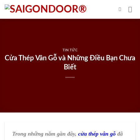
Skip
to
content
TIN TỨC
Cửa Thép Vân Gỗ và Những Điều Bạn Chưa
Biết
Trong những năm gần đây,
cửa thép vân gỗ
đã