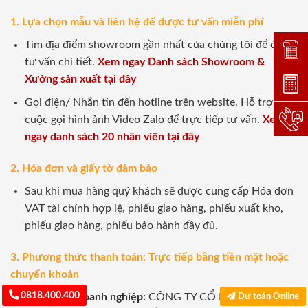
1. Lựa chọn mẫu và liên hệ để được tư vấn miễn phí
Tìm địa điểm showroom gần nhất của chúng tôi để được
Đặt lị
tư vấn chi tiết.
Xem ngay Danh sách Showroom &
Xưởng sản xuất tại đây
Dự toá
Gọi điện/ Nhắn tin đến hotline trên website. Hỗ trợ
Hotlin
cuộc gọi hình ảnh Video Zalo để trực tiếp tư vấn.
Xem
ngay danh sách 20 nhân viên tại đây
2. Hóa đơn và giấy tờ đảm bảo
Sau khi mua hàng quý khách sẽ được cung cấp Hóa đơn
VAT tài chính hợp lệ, phiếu giao hàng, phiếu xuất kho,
phiếu giao hàng, phiếu bảo hành đầy đủ.
3. Phương thức thanh toán: Trực tiếp bằng tiền mặt hoặc
chuyển khoản
0818.400.400
Tài khoản Doanh nghiệp:
CÔNG TY CỔ PHẦN
Dự toán Online