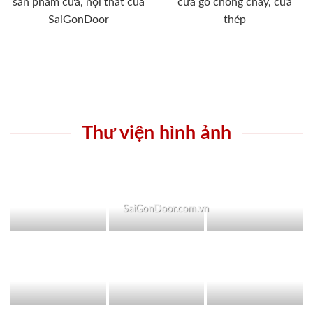
sản phẩm cửa, nội thất của
cửa gỗ chống cháy, cửa
SaiGonDoor
thép
Thư viện hình ảnh
SaiGonDoor.com.vn