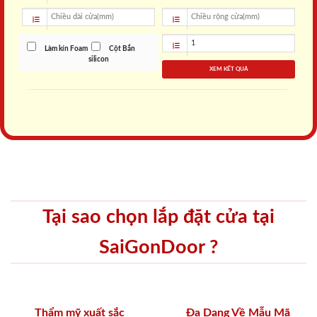
Làm kín Foam
Cột Bắn
silicon
XEM KẾT QUẢ
Tại sao chọn lắp đặt cửa tại
SaiGonDoor ?
Thẩm mỹ xuất sắc
Đa Dạng Về Mẫu Mã