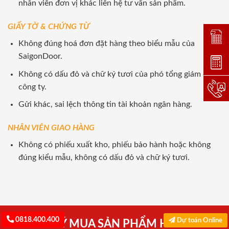
nhân viên đơn vị khác liên hệ tư vấn sản phẩm.
GIẤY TỜ & CHỨNG TỪ
Đặt lị
Không đúng hoá đơn đặt hàng theo biểu mẫu của
SaigonDoor.
Dự toá
Không có dấu đỏ và chữ ký tươi của phó tổng giám đốc
công ty.
Hotlin
Gửi khác, sai lệch thông tin tài khoản ngân hàng.
NHÂN VIÊN GIAO HÀNG
Không có phiếu xuất kho, phiếu bảo hành hoặc không
đúng kiểu mẫu, không có dấu đỏ và chữ ký tươi.
0818.400.400
Dự toán Online
ĐĂNG KÝ MUA SẢN PHẨM HÔM NAY