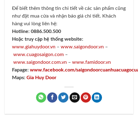
Để biết thêm thông tin chi tiết về các sản phẩm cũng
như đặt mua cửa và nhận báo giá chi tiết. Khách
hàng vui lòng liên hệ:
Hotline:
0886.500.500
Hoặc truy cập hệ thống website:
www.
giahuydoor.vn
–
www.saigondoor.vn
–
www.cuagosaigon.com
–
www.saigondoor.com.vn
–
www.famidoor.vn
Fapage:
www.facebook.com/saigondoorcuanhuacuagocu
Maps:
Gia Huy Door