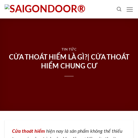
Skip
to
content
TIN TỨC
CỬA THOÁT HIỂM LÀ GÌ?| CỬA THOÁT
HIỂM CHUNG CƯ
Cửa thoát hiểm
hiện nay là sản phẩm không thể thiếu