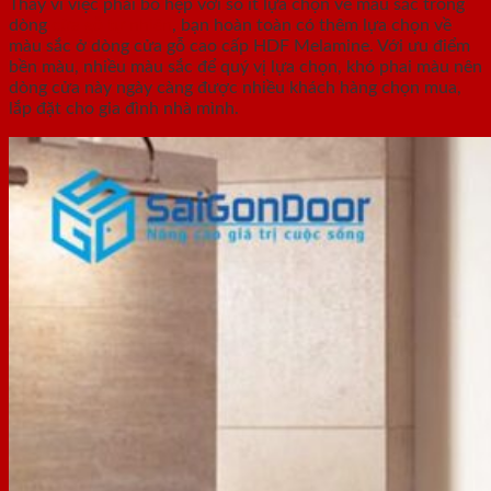
Thay vì việc phải bó hẹp với số ít lựa chọn về màu sắc trong
dòng
cửa gỗ tự nhiên
, bạn hoàn toàn có thêm lựa chọn về
màu sắc ở dòng cửa gỗ cao cấp HDF Melamine. Với ưu điểm
bền màu, nhiều màu sắc để quý vị lựa chọn, khó phai màu nên
dòng cửa này ngày càng được nhiều khách hàng chọn mua,
lắp đặt cho gia đình nhà mình.