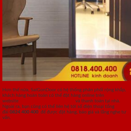
Hơn thế nữa, SaiGonDoor có hệ thống phân phối rộng khắp,
khách hàng hoàn toàn có thể đặt hàng online trên
website
https://saigondoor.com.vn/
và thanh toán tại nhà.
Ngoài ra, bạn cũng có thể liên hệ tới số điện thoại tổng
đài
0824 400 400
để được đặt hàng, báo giá và lắng nghe tư
vấn.