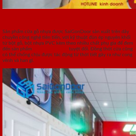
8. Mẫu cửa gỗ Nhựa PVC
Sản phẩm cửa gỗ nhựa được SaiGonDoor sản xuất trên dây
chuyền công nghệ tiên tiến, với kỹ thuật đùn ép nguyên khối
từ bột gỗ, bột nhựa PVC kèm theo nhiều chất phụ gia để đem
đến sản phẩm
cửa chống nước
tuyệt đối. Đồng thời cửa cũng
có thể chống chịu được tác động từ thời tiết gây ra như cong
vênh và han gỉ.