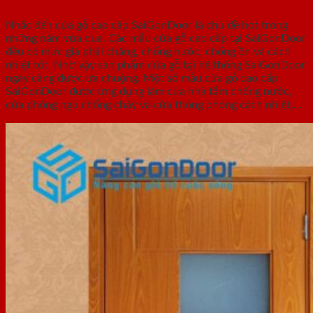
Nhắc đến cửa gỗ cao cấp SaiGonDoor là chủ đề hot trong
những năm vừa qua. Các mẫu cửa gỗ cao cấp tại SaiGonDoor
đều có mức giá phải chăng, chống nước, chống ồn và cách
nhiệt tốt. Nhờ vậy sản phẩm cửa gỗ tại hệ thống SaiGonDoor
ngày càng được ưa chuộng. Một số mẫu cửa gỗ cao cấp
SaiGonDoor được ứng dụng làm cửa nhà tắm chống nước,
cửa phòng ngủ chống cháy và cửa thông phòng cách nhiệt,…