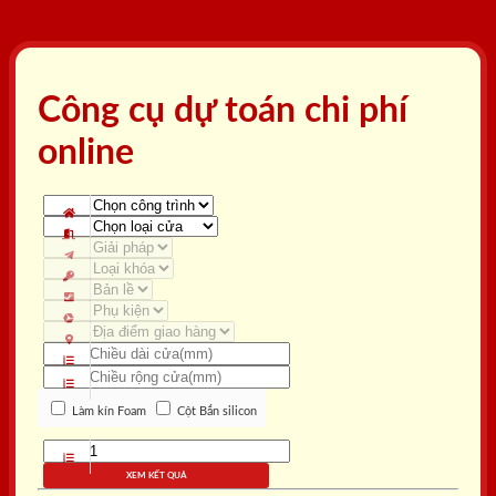
Công cụ dự toán chi phí
online
Làm kín Foam
Cột Bắn silicon
XEM KẾT QUẢ