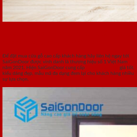
II. SaiGonDoor- Công ty sản xuất cửa gỗ
cao cấp hàng đầu tại Việt Nam
Để đặt mua cửa gỗ cao cấp khách hàng hãy liên hệ ngay tới
SaiGonDoor được vinh danh là thương hiệu số 1 Việt Nam
năm 2021. Hiện SaiGonDoor cung cấp
cửa gỗ cao cấp
giá tốt,
kiểu dáng đẹp, mẫu mã đa dạng đem lại cho khách hàng nhiều
sự lựa chọn.