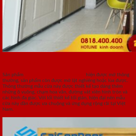
4. Mẫu cửa gỗ HDF VENEER
Sản phẩm
cửa gỗ cao cấp HDF Veneer
hiện được mở thông
thường, sản phẩm còn được mở lật nghiêng hoặc lùa được.
Thông thường mẫu cửa này được thiết kế tạo dáng thêm
những ô vuông, chạm hoa văn, đường vát xiên hình tròn và
các hình đa giác. Với lối thiết kế tối giản, hiện đại nên mẫu
cửa này dần được ưa chuộng và ứng dụng rộng rãi tại Việt
Nam.