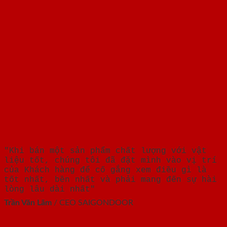
"Khi bán một sản phẩm chất lượng với vật
liệu tốt, chúng tôi đã đặt mình vào vị trí
của Khách hàng để cố gắng xem điều gì là
tốt nhất, bền nhất và phải mang đến sự hài
lòng lâu dài nhất"
Trần Văn Lãm
/
CEO SAIGONDOOR