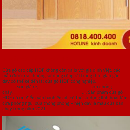
3. Mẫu cửa gỗ cao cấp HDF
Cửa gỗ cao cấp HDF không còn xa lạ với gia đình Việt, các
mẫu được ưa chuộng sử dụng rộng rãi trong thời gian gần
đây có thể kể đến là: cửa gỗ HDF công nghiệp,
cửa gỗ công
nghiệp
sơn giá rẻ,
cửa gỗ công nghiệp HDF
sơn chống
cháy,
cửa gỗ công nghiệp HDF cách âm
,… Sản phẩm cửa gỗ
HDF có ưu điểm vận hành êm ái, có thể sử dụng linh hoạt làm
cửa phòng ngủ, cửa thông phòng – hiện đây là mẫu cửa bán
chạy trong năm 2021.