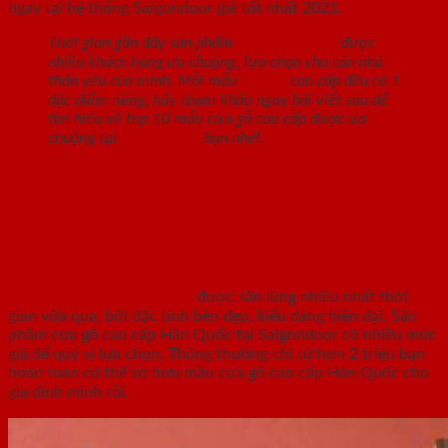
ngay tại hệ thống Saigondoor giá tốt nhất 2021.
Thời gian gần đây sản phẩm
cửa gỗ cao cấp
được
nhiều khách hàng ưa chuộng, lựa chọn cho căn nhà
thân yêu của mình. Mỗi mẫu
cửa gỗ
cao cấp đều có 1
đặc điểm riêng, hãy tham khảo ngay bài viết sau để
tìm hiểu về top 10 mẫu cửa gỗ cao cấp được ưa
chuộng tại
SaiGonDoor
bạn nhé!.
I. Top 10 mẫu cửa gỗ cao cấp được ưa
chuộng
1. Mẫu cửa gỗ cao cấp Hàn quốc
Cửa gỗ cao cấp Hàn Quốc
được săn lùng nhiều nhất thời
gian vừa qua, bởi đặc tính bền đẹp, kiểu dáng hiện đại. Sản
phẩm cửa gỗ cao cấp Hàn Quốc tại Saigondoor có nhiều mức
giá để quý vị lựa chọn. Thông thường chỉ từ hơn 2 triệu bạn
hoàn toàn có thể sở hữu mẫu cửa gỗ cao cấp Hàn Quốc cho
gia đình mình rồi.