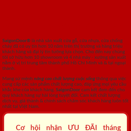
SAIGONDOOR - NHÀ SẢN XUẤT CỬA
GỖ, CỬA NHỰA, CỬA CHỐNG CHÁY
SaigonDoor®
là nhà sản xuất cửa gỗ, cửa nhựa, cửa chống
cháy
đã có uy tín hơn 10 năm trên thị trường và hàng triệu
khách hàng và đại lý tin tưởng lựa chọn. Cho đến nay chúng
tôi sở hữu hơn 10 showroom và 4 nhà máy - xưởng sản xuất
nằm ở vị trí trung tâm thành phố Hồ Chí Minh và & tại ngoại
thành.
Mang sứ mệnh
nâng cao chất lượng cuộc sống
thông qua việc
cung cấp các sản phẩm chất lượng cao, đáp ứng mọi yêu cầu
khắc khe của khách hàng.
SaigonDoor
cam kết đem đến cho
quý khách hàng sự hài lòng tuyệt đối. Cam kết chất lượng
dịch vụ, giá thành & chính sách chăm sóc khách hàng luôn tốt
nhất tại Việt Nam.
Cơ hội nhận ƯU ĐÃI tháng