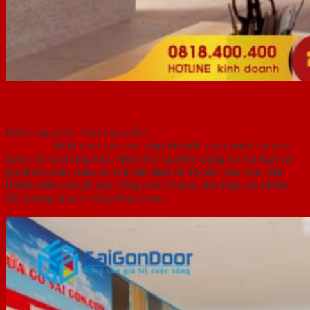
6. Mẫu cửa gỗ MDF LAMINATE
Điểm cộng lớn nhất cửa mẫu
cửa gỗ cao cấp MDF
Laminate
đó là chịu lực cao, chịu lửa tốt, chịu nước và còn
được xử lý chống mối. Nhờ những điểm cộng đó mà bạn và
gia đình hoàn toàn có thể yên tâm về độ bền của cửa. Giá
thành mẫu cửa gỗ này cũng phải chăng, phù hợp với nhiều
đối tượng khách hàng khác nhau.