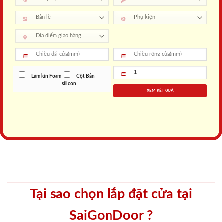
Làm kín Foam
Cột Bắn
silicon
XEM KẾT QUẢ
Tại sao chọn lắp đặt cửa tại
SaiGonDoor ?