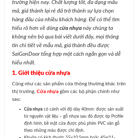
trường hiện nay. Chất lượng tốt, đa dạng mẫu
mã, giá thành lại rẻ đã trở thành sự lựa chọn
hàng đầu của nhiều khách hàng. Để có thể tìm
hiểu rõ hơn về dòng
cửa nhựa
này chúng ta
không nên bỏ qua bài viết dưới đây, mọi thông
tin chi tiết về mẫu mã, giá thành đều được
SaiGonDoor tổng hợp một cách ngắn gọn và dễ
hiểu nhất.
1. Giới thiệu cửa nhựa
Cũng như các sản phẩm cửa thông thường khác trên
thị trường.
Cửa nhựa
gồm các bộ phận chính như
sau:
Cửa nhựa
có cánh với độ dày 40mm: được sản xuất
từ nguyên vật liệu – gỗ nhựa sau đó được ép Profile
định hình, bề mặt cửa được phủ phim PVC vân gỗ
theo những màu được chỉ định.
Khuôn có kích thước 55×10.5mm hoặc 45x(11-