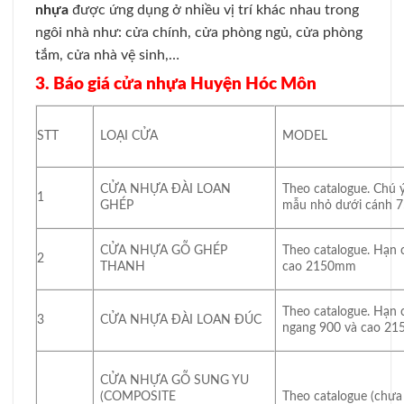
nhựa
được ứng dụng ở nhiều vị trí khác nhau trong
ngôi nhà như: cửa chính, cửa phòng ngủ, cửa phòng
tắm, cửa nhà vệ sinh,…
3. Báo giá cửa nhựa Huyện Hóc Môn
STT
LOẠI CỬA
MODEL
CỬA NHỰA ĐÀI LOAN
Theo catalogue. Chú 
1
GHÉP
mẫu nhỏ dưới cánh
CỬA NHỰA GỖ GHÉP
Theo catalogue. Hạn 
2
THANH
cao 2150mm
Theo catalogue. Hạn 
3
CỬA NHỰA ĐÀI LOAN ĐÚC
ngang 900 và cao 2
CỬA NHỰA GỖ SUNG YU
(COMPOSITE
Theo catalogue (chưa