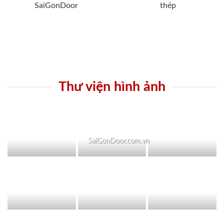
SaiGonDoor
thép
Thư viện hình ảnh
SaiGonDoor.com.vn