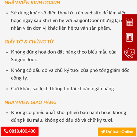
NHÂN VIÊN KINH DOANH
Sử dụng khác số điện thoại ở trên website để làm việc
hoặc ngay sau khi liên hệ với SaigonDoor nhưng lại có
Đặt lị
nhân viên đơn vị khác liên hệ tư vấn sản phẩm.
Dự toá
GIẤY TỜ & CHỨNG TỪ
Không đúng hoá đơn đặt hàng theo biểu mẫu của
Hotlin
SaigonDoor.
Không có dấu đỏ và chữ ký tươi của phó tổng giám đốc
công ty.
Gửi khác, sai lệch thông tin tài khoản ngân hàng.
NHÂN VIÊN GIAO HÀNG
Không có phiếu xuất kho, phiếu bảo hành hoặc không
đúng kiểu mẫu, không có dấu đỏ và chữ ký tươi.
0818.400.400
Dự toán Online