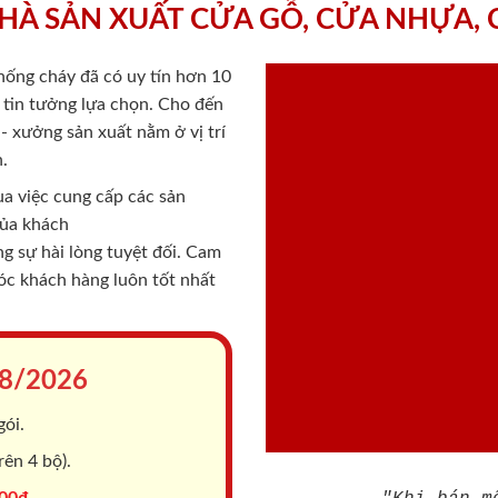
HÀ SẢN XUẤT CỬA GỖ, CỬA NHỰA,
chống cháy
đã có uy tín hơn 10
ý tin tưởng lựa chọn. Cho đến
 xưởng sản xuất nằm ở vị trí
.
a việc cung cấp các sản
của khách
 sự hài lòng tuyệt đối. Cam
sóc khách hàng luôn tốt nhất
8/2026
gói.
ên 4 bộ).
00đ.