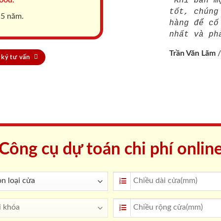
"Khi bán m
tốt, chúng
 5 năm.
hàng để cố
nhất và ph
Trần Văn Lãm
ký tư vấn
Công cụ dự toán chi phí onlin