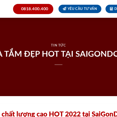
0818.400.400
YÊU CẦU TƯ VẤN
D
TIN TỨC
 TẮM ĐẸP HOT TẠI SAIGOND
 chất lượng cao HOT 2022 tại SaiGon