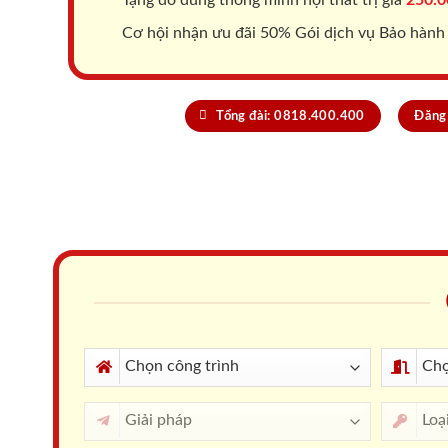
Cơ hội nhận ưu đãi 50% Gói dịch vụ Bảo hành
Tổng đài: 0818.400.400
Đăng 