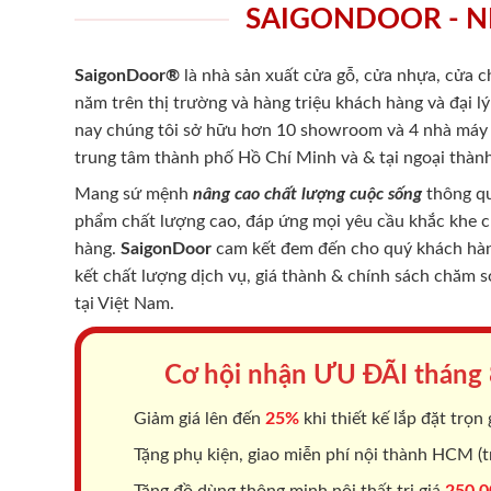
SAIGONDOOR - N
SaigonDoor®
là nhà sản xuất cửa gỗ, cửa nhựa, cửa 
năm trên thị trường và hàng triệu khách hàng và đại l
nay chúng tôi sở hữu hơn 10 showroom và 4 nhà máy -
trung tâm thành phố Hồ Chí Minh và & tại ngoại thành
Mang sứ mệnh
nâng cao chất lượng cuộc sống
thông qu
phẩm chất lượng cao, đáp ứng mọi yêu cầu khắc khe 
hàng.
SaigonDoor
cam kết đem đến cho quý khách hàng
kết chất lượng dịch vụ, giá thành & chính sách chăm 
tại Việt Nam.
Cơ hội nhận ƯU ĐÃI tháng
Giảm giá lên đến
25%
khi thiết kế lắp đặt trọn 
Tặng phụ kiện, giao miễn phí nội thành HCM (tr
Tặng đồ dùng thông minh nội thất trị giá
250.0