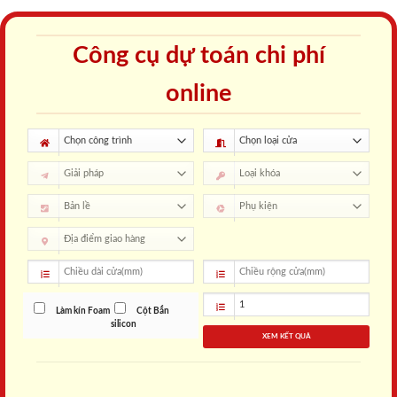
Công cụ dự toán chi phí
online
Làm kín Foam
Cột Bắn
silicon
XEM KẾT QUẢ