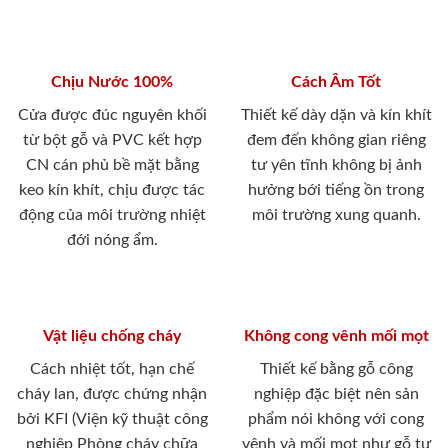
Chịu Nước 100%
Cách Âm Tốt
Cửa được đúc nguyên khối
Thiết kế dày dặn và kín khít
từ bột gỗ và PVC kết hợp
đem đến không gian riêng
CN cán phủ bề mặt bằng
tư yên tĩnh không bị ảnh
keo kín khít, chịu được tác
hưởng bới tiếng ồn trong
động của môi trường nhiệt
môi trường xung quanh.
đới nóng ẩm.
Vật liệu chống cháy
Không cong vênh mối mọt
Cách nhiệt tốt, hạn chế
Thiết kế bằng gỗ công
cháy lan, được chứng nhận
nghiệp đặc biệt nên sản
bởi KFI (Viện kỹ thuật công
phẩm nói không với cong
nghiệp Phòng cháy chữa
vênh và mối mọt như gỗ tự