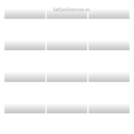
SaiGonDoor.com.vn