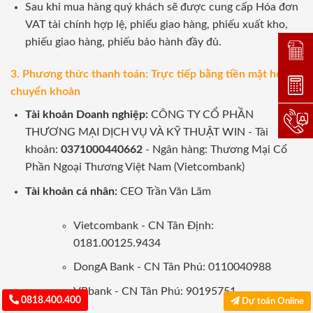
Sau khi mua hàng quý khách sẽ được cung cấp Hóa đơn
VAT tài chính hợp lệ, phiếu giao hàng, phiếu xuất kho,
phiếu giao hàng, phiếu bảo hành đầy đủ.
Đặt lị
3. Phương thức thanh toán: Trực tiếp bằng tiền mặt hoặc
Dự toá
chuyển khoản
Tài khoản Doanh nghiệp:
CÔNG TY CỔ PHẦN
Hotlin
THƯƠNG MẠI DỊCH VỤ VÀ KỸ THUẬT WIN - Tài
khoản:
0371000440662
- Ngân hàng: Thương Mại Cổ
Phần Ngoại Thương Việt Nam (Vietcombank)
Tài khoản cá nhân:
CEO Trần Văn Lãm
Vietcombank - CN Tân Định:
0181.00125.9434
DongA Bank - CN Tân Phú: 0110040988
VPbank - CN Tân Phú: 90195751
0818.400.400
Dự toán Online