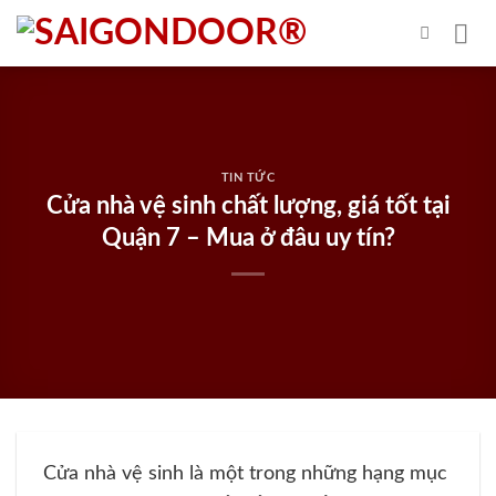
Skip
to
content
TIN TỨC
Cửa nhà vệ sinh chất lượng, giá tốt tại
Quận 7 – Mua ở đâu uy tín?
Cửa nhà vệ sinh là một trong những hạng mục